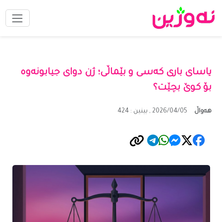
یاسای باری کەسی و بێماڵی؛ ژن دوای جیابونەوە
بۆ کوێ بچێت؟
ھەواڵ
2026/04/05 , بینین : 424