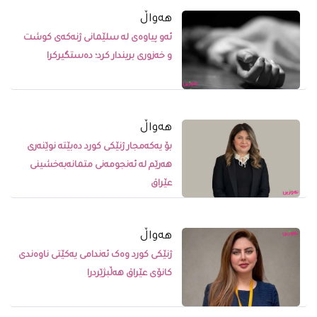
ھەواڵ
ئەو پیاوەی لە سلێمانی ژنەکەی کوشت
و خەزوری بریندار کرد؛ دەستگیرکرا
ھەواڵ
بۆ یەکەمجار ژنێکی کورد دەبێتە نوێنەری
هەرێم لە ئەنجومەنی متمانەبەخشینی
عێراق
ھەواڵ
ژنێکى کورد وەک ئەندامى یەکێتى ناوەندى
کانۆى عێراق هەڵبژێردرا