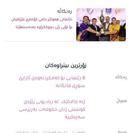
رەنگاڵە
خانمانی هەولێر جامی کۆماری عێراقیان
بۆ تۆپی پێی بچوککراوە بەدەستهێنا
زۆرترین بینراوەکان
رەنگاڵە
8 رێنمایی بۆ کەمکردنەوەی ئازاری
سوڕی مانگانە
ھەواڵ
ژنە چالاکێک: لە زیادبونی رێژەی
کوشتنی ژنان حکومەت بەرپرسی
سەرەکییە