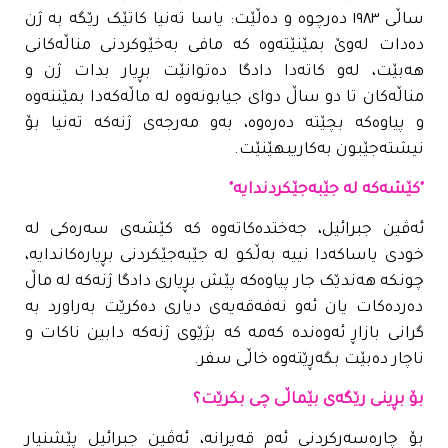
ساڵی ١٩٨٣ دەرچوە و دەڵێت: یاسا تەنیا کاتێک رێگە بە ژن
دەدات لەوێ بمێنێتەوە کە مافی بەخێوکردنی مناڵەکانی
هەبێت، لەو کاتەدا دادگا دەتوانێت بڕیار بدات ژن و
مناڵەکان تا دو ساڵ دوای جیابونەوە لە ماڵەکەدا بمێننەوە
و پیاوەکە بچێتە دەرەوە، بەو مەرجەی ژنەکە تەنیا بۆ
نیشتەجێبون بەکاریبهێنێت.
"کێشەکە لە جێبەجێکردندایە"
ئەڤین جبرائیل، جەختدەکاتەوە کە کێشەی سەرەکی لە
خودی یاساکەدا نییە بەڵکو لە جێبەجێکردنی بڕیارەکاندایە،
چونکە هەندێک جار پیاوەکە پێش بڕیاری دادگا ژنەکە لە ماڵ
دەردەکات یان ئەو نەفەقەیەی دیاری دەکرێت بەراورد بە
گرانی بازاڕ ئەوەندە کەمە کە بژێوی ژنەکە دابین ناکات و
ناچار دەبێت بگەڕێتەوە خاڵی سفر.
بۆ بڕینی رێگەی بێماڵی چی بکرێت؟
بۆ چارەسەرکردنی ئەم قەیرانە، ئەڤین جبرائیل پێشنیار