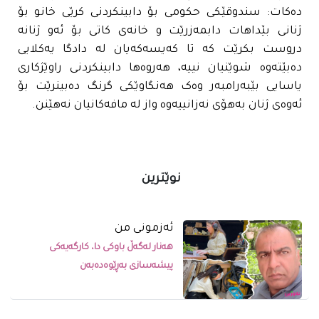
دەکات: سندوقێکی حکومی بۆ دابینکردنی کرێی خانو بۆ
ژنانی بێداهات دابمەزرێت و خانەی کاتی بۆ ئەو ژنانە
دروست بکرێت کە تا کەیسەکەیان لە دادگا یەکلایی
دەبێتەوە شوێنیان نییە، هەروەها دابینکردنی راوێژکاری
یاسایی بێبەرامبەر وەک هەنگاوێکی گرنگ دەبینرێت بۆ
ئەوەی ژنان بەهۆی نەزانییەوە واز لە مافەکانیان نەهێنن.
نوێترین
ئەزمونی من
هەنار لەگەڵ باوکی دا، کارگەیەکی
پیشەسازی بەڕێوەدەبەن