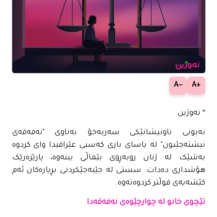
−A
+A
* نەوژین
نەبونی ناونیشانێکی سەربەخۆ بەناوی "نەفەقەی
نیشتەجێبون" لە یاسای باری کەسیی عێراقیدا وای کردوە
بەشێک لە ژنان روبەڕوی بێماڵی ببنەوە، پارێزەرێک
هۆشداری دەدات: سستی لە جێبەجێکردنی بڕیارەکان ئەم
کێشەیەی قوڵتر کردوەتەوە.
تێچوی خانو لە چوارچێوەی نەفەقەدا