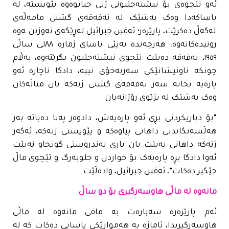
ئەو تێچوەی بۆ نیشتەجێبونی ژنی جیابوەوە پێویستە، لە
یاساکەدا وەک بەشێک لە نەفەقەی گشتی مامەڵەی
لەگەڵ دەکرێت، پارێزەر؛ ئەڤین جبرائیل لەڕێگەی نەوژین ـەوە
رونیدەکاتەوە: هەرچەندە بەپێی یاسای ژمارە ١٨٨ـی ساڵی
١٩٥٩، نەفەقە دەبێت تێچوی نیشتەجێبون بگرێتەوە، بەڵام
چونکە ناونیشانێکی سەربەخۆی نییە، دادگا ناچارە ئەو
پارەیە بخاتە سەر نەفەقەی گشتی ژنەکە یان مناڵەکان
وەک بەشێک لە بژێوی رۆژانەیان.
“بۆ دیاریکردنی بڕی ئەو پارەیەش، دادوەر پەنا دەباتە بەر
هەڵسەنگاندنی داهاتی پیاوەکە و پێویستی ژنەکە، ئەگەر
ژنەکە داهاتی نەبێت یان باری تەندروستی گونجاو نەبێت
ئەوا دادگا بڕە پارەیەک بۆ خواردن و جلوبەرگ و تێچوی ماڵ
جێگیر دەکات”، ئەڤین جبرائیل، وادەڵێت.
مانەوە لە ماڵی هاوسەرگیری بۆ دو ساڵ
ئەم پارێزەرە سەبارەت بە مافی مانەوە لە ماڵی
هاوسەرگیریدا، ئاماژە بە هەموارێکی یاسایی دەکات کە لە