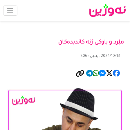
مێرد و باوکی ژنە کاندیدەکان
2024/10/13 , بینین : 806