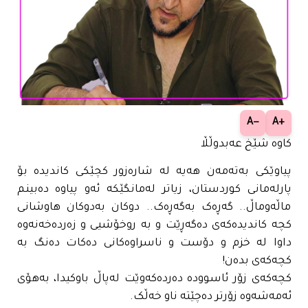
−A
+A
کاوە شێخ عەبدوڵڵا
پیاوێکی بەتەمەن هەیە لە شارەزور کچێکی کاندیدە بۆ
پارلەمانی کوردستان، زیاتر لەمانگێکە ئەو پیاوە دەبینم
ماڵەوماڵ.. گەڕەک بەگەڕەک.. دوکان بەدوکان هاوشانی
کچە کاندیدەکەی دەگەڕێت و بە روخۆشیی و زەردەخەنەوە
داوا لە خزم و دۆست و ناسراوەکانی دەکات دەنگ بە
کچەکەی بدەن!
کچەکەی زۆر ئاسوودە دەردەکەوێت لەپاڵ باوکیدا، بەهۆی
ئەمەشەوە زۆرتر دەچێتە ناو خەڵک.