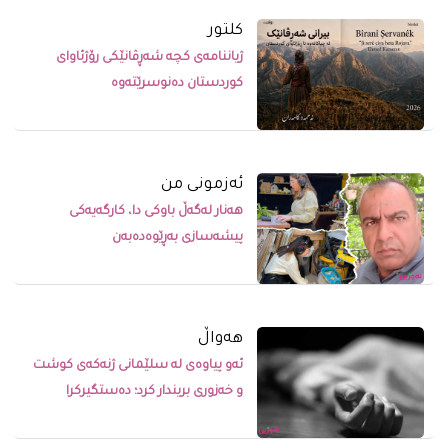
کلتور
ژیاننامەی کچە شەڕڤانێکی رۆژئاوای
کوردستان دەنوسرێتەوە
ئەزمونی من
هەنار لەگەڵ باوکی دا، کارگەیەکی
پیشەسازی بەڕێوەدەبەن
ھەواڵ
ئەو پیاوەی لە سلێمانی ژنەکەی کوشت
و خەزوری بریندار کرد؛ دەستگیرکرا