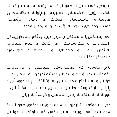
پیاوێکی گەنجیش لە هەولێر کە هاوڕێمە لە فەیسبوک، لە
یەکەم رۆژی بانگەشەوە دەیبینم لێبڕاوانە بانگەشە بۆ
هاوسەرە کاندیدەکەی دەکات و وێنەی پڕۆفایلی
فەیسبوکەکەی کردوە بە پۆستەر و ژمارەی ژنەکەی!
ئەم پشتگیرییانە شتێکی رەمزیی نین، بەڵکو پشتگیرییەکی
راستەوخۆ و پێکەوبونێکی زۆر گرنگ و سەرراستانەیە
لەنێوان باوک و کچەکەی و پیاوەکە و هاوسەرە
کاندیدکراوەکانیاندا.
ئەم ماوەیە کە پڕۆسەیەکی سیاسی و تاڕادەیەک
کۆمەڵاتیشە، بۆ کچ و ژنەکان دەبێتە ئەزمون و یادگارییەکی
خۆش و لەبیرنەکراو کە بینیان لە رۆژانێکی پڕ لە دوودڵیی و
ڕاڕایی، باوک ومێردەکانیان بەوپەڕی جدیەتەوە لەگەڵیانن و
بوونەتە بەشێک لە ژیانی سیاسی و کۆمەڵایەتییان.
کچی پیاوەکەی شارەزور و هاوسەری پیاوەکەی هەولێر، بۆ
هەمیشە ئەم رۆژانە لەبیر ناکەن کە پیاوێک تا دوایین