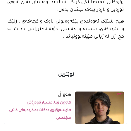
رۆژەکانی ئیمتحیانێکی گرنگ لەپاڵیاندا وەستان بەبێ ئەوەی
توڕەیی و ناڕەزاییەک نیشان بدەن.
هیچ شتێک ئەوەندەی پێکەوەبونی باوک و کچەکەی.. ژنێک
و مێردەکەی، متمانە و هەستی خۆبەبەهێززانین نادات بە
کچ ژن لە ژیانی مێینەبوونیاندا.
نوێترین
ھەواڵ
هاوژین زیبا: مسیار ناوەڕۆکی
هاوسەرگیری دەکات بە کردەیەکی کاتیی
سێکسی