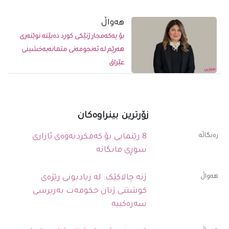
ھەواڵ
بۆ یەکەمجار ژنێکی کورد دەبێتە نوێنەری
هەرێم لە ئەنجومەنی متمانەبەخشینی
عێراق
زۆرترین بینراوەکان
رەنگاڵە
8 رێنمایی بۆ کەمکردنەوەی ئازاری
سوڕی مانگانە
ھەواڵ
ژنە چالاکێک: لە زیادبونی رێژەی
کوشتنی ژنان حکومەت بەرپرسی
سەرەکییە