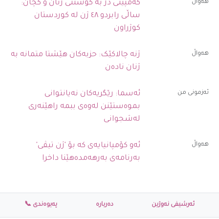
ھەواڵ
کەمپینی دژ بە کوشتنی ژنان و کچان:
ساڵی رابردو ٤٨ ژن لە کوردستان
کوژراون
ھەواڵ
ژنە چالاکێک: حزبەکان هێشتا متمانە بە
ژنان نادەن
ئەزمونی من
ئەسما: رێگریەکان نەیانتوانی
بموەستێنن لەوەی ببمە راهێنەری
لەشجوانی
ھەواڵ
ئەو کۆمپانیایەی کە بۆ 'ژن تیڤی'
بەرنامەی بەرهەمدەهێنا داخرا
ئەرشیفی نەوژین
دەربارە
پەیوەندی 📞