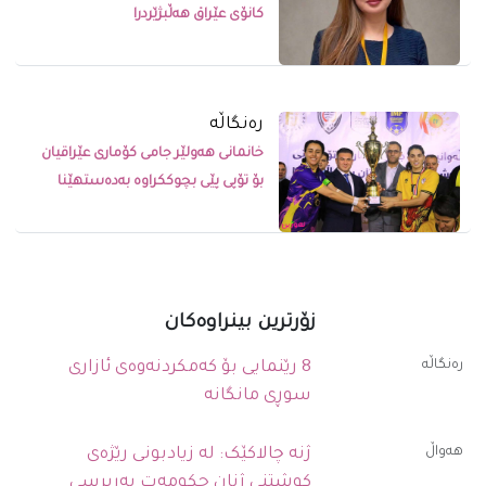
کانۆى عێراق هەڵبژێردرا
رەنگاڵە
خانمانی هەولێر جامی کۆماری عێراقیان
بۆ تۆپی پێی بچوککراوە بەدەستهێنا
زۆرترین بینراوەکان
رەنگاڵە
8 رێنمایی بۆ کەمکردنەوەی ئازاری
سوڕی مانگانە
ھەواڵ
ژنە چالاکێک: لە زیادبونی رێژەی
کوشتنی ژنان حکومەت بەرپرسی