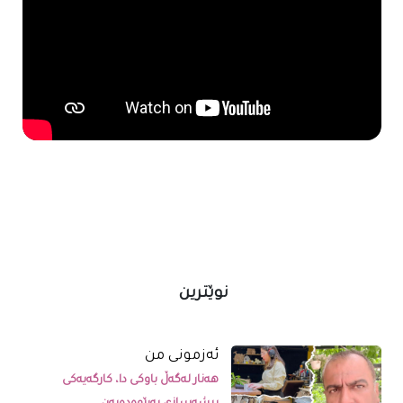
نوێترین
ئەزمونی من
هەنار لەگەڵ باوکی دا، کارگەیەکی