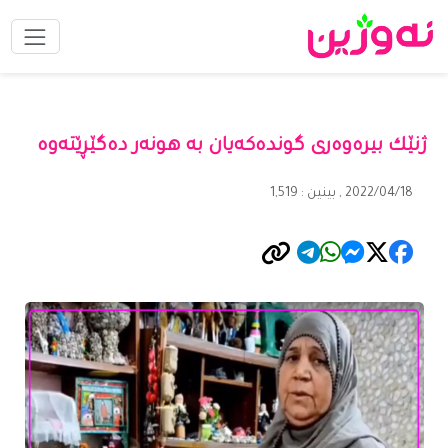
ژنێك بیره‌وه‌رى گونده‌كه‌یان به‌ هونه‌ر ده‌گێڕێته‌وه‌
2022/04/18 , بینین : 1,519