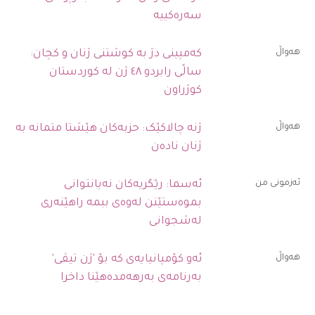
سەرەکییە
ھەواڵ
کەمپینی دژ بە کوشتنی ژنان و کچان:
ساڵی رابردو ٤٨ ژن لە کوردستان
کوژراون
ھەواڵ
ژنە چالاکێک: حزبەکان هێشتا متمانە بە
ژنان نادەن
ئەزمونی من
ئەسما: رێگریەکان نەیانتوانی
بموەستێنن لەوەی ببمە راهێنەری
لەشجوانی
ھەواڵ
ئەو کۆمپانیایەی کە بۆ 'ژن تیڤی'
بەرنامەی بەرهەمدەهێنا داخرا