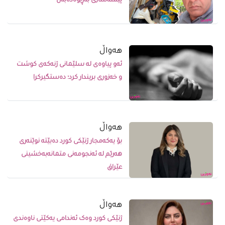
پیشەسازی بەڕێوەدەبەن
ھەواڵ
ئەو پیاوەی لە سلێمانی ژنەکەی کوشت
و خەزوری بریندار کرد؛ دەستگیرکرا
ھەواڵ
بۆ یەکەمجار ژنێکی کورد دەبێتە نوێنەری
هەرێم لە ئەنجومەنی متمانەبەخشینی
عێراق
ھەواڵ
ژنێکى کورد وەک ئەندامى یەکێتى ناوەندى