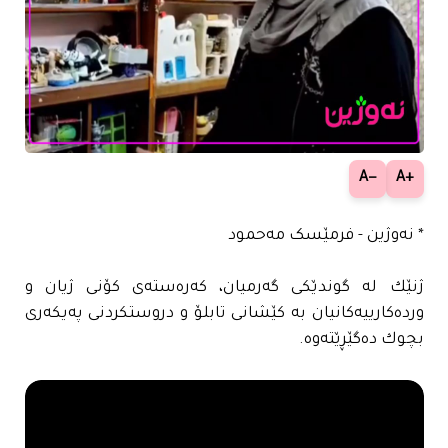
−A
+A
* نەوژین - فرمێسک مەحمود
ژنێك له‌ گوندێكى گه‌رمیان، كه‌ره‌سته‌ى كۆنى ژیان و
ورده‌كارییه‌كانیان به‌ كێشانى تابلۆ و دروستكردنى په‌یكه‌رى
بچوك ده‌گێڕێته‌وه‌.