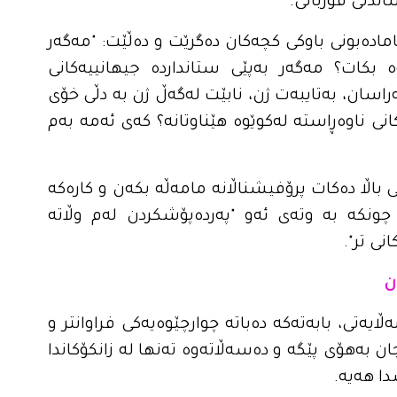
ندنی قوربانی.
امادەبونی باوکی کچەکان دەگرێت و دەڵێت: "مەگەر
 بکات؟ مەگەر بەپێی ستانداردە جیهانییەکانی
اسان، بەتایبەت ژن، نابێت لەگەڵ ژن بە دڵی خۆی
ی ناوەڕاستە لەکوێوە هێناوتانە؟ کەی ئەمە بەم
ی باڵا دەکات پرۆفیشناڵانە مامەڵە بکەن و کارەکە
 چونکە بە وتەی ئەو "پەردەپۆشکردن لەم وڵاتە
ی تر".
ن
یەتی، بابەتەکە دەباتە چوارچێوەیەکی فراوانتر و
ن بەهۆی پێگە و دەسەڵاتەوە تەنها لە زانکۆکاندا
دا هەیە.