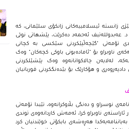
لێژی زانستە ئیسلامییەکانی زانکۆی سلێمانی، کە
ی د. عەبدوللەتیف ئەحمەد دەکرێت، پێشهاتی نوێی
دی تۆمەتی "گێچەڵپێکردنی سێکسی بە کچانی
ییەکەی ناوبراو بۆ "ئامادەبونی باوکی کچەکان" وەک
، لەلایەن چالاکوانانەوە وەک پێشێلکردنی
ادپەروەری و هۆکارێک بۆ بێدەنگکردنی قوربانیان
ف
مەی نوسراو و دەنگی بڵاوکرانەوە، تێیدا تۆمەتی
ر ئاراستەی ناوبراو کرا، ئەمەش کاردانەوەی توندی
بەیاننامەیەکدا هەڕەشەی بایکۆتی خوێندنیان کرد