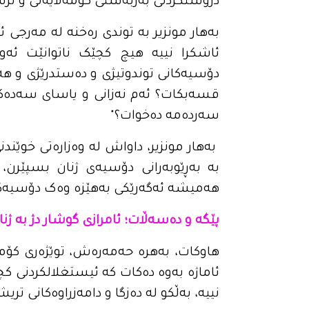
دروستکردنی بەربەستی کۆمەڵایەتی و ترسا
بەهار مونزیر بە توندی رەخنە لە مەرجی ئ
ئاشکرا نییە هیچ کچێک ناتوانێت ئەوە
دۆسیەکانی توندوتیژی و دەستدرێژی و هەر
قسەبکات؟ ئەم نەزانی و یاسای سەدەکان
سەردەمە دەخوات؟"
بەهار مونزیر، داواش لە وەزارەتی خوێندن
بە بەڕێوبەرانی دۆسیەی ژنان بسپێرن،
هەمیشە ئەگەرێکی بەهێزە وەک دۆسیەکان
پێگە و دەسەڵات؛ ئامرازی گوشار دژ بە ژنا
هاوکات، بەهرە حەمەرەش، توێژەری کۆمەڵا
ئاماژە بەوە دەکات کە ئیستغلالکردنی کچا
نییە، بەڵکو لە دەزگا و دامەزراوەکانی تریش