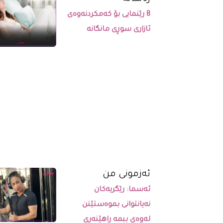
8 رێنمایی بۆ کەمکردنەوەی
ئازاری سوڕی مانگانە
ئەزمونی من
ئەسما: رێگریەکان
نەیانتوانی بموەستێنن
لەوەی ببمە راهێنەری