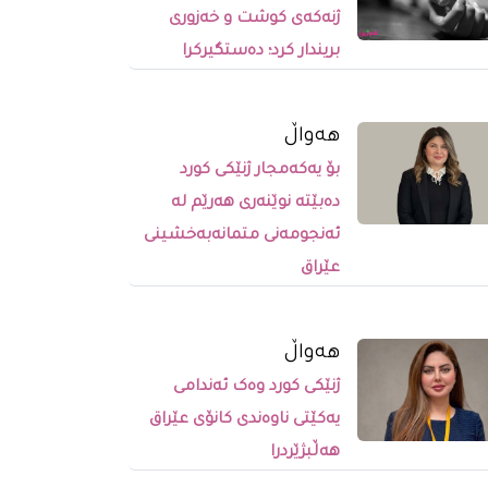
ژنەکەی کوشت و خەزوری
بریندار کرد؛ دەستگیرکرا
ھەواڵ
بۆ یەکەمجار ژنێکی کورد
دەبێتە نوێنەری هەرێم لە
ئەنجومەنی متمانەبەخشینی
عێراق
ھەواڵ
ژنێکى کورد وەک ئەندامى
یەکێتى ناوەندى کانۆى عێراق
هەڵبژێردرا