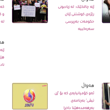
ژنە چالاکێک: لە زیادبونی
کەم
رێژەی کوشتنی ژنان
حکومەت بەرپرسی
لە 
سەرەکییە
ھە
ژنە
هێش
ناد
ھەواڵ
ئەو کۆمپانیایەی کە بۆ 'ژن
تیڤی' بەرنامەی
بەرهەمدەهێنا داخرا