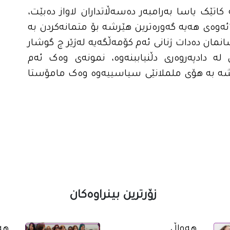
اتێک یاسا بەرامبەر دەسەڵاتداران لاواز دەبێت،
"ئەوەی هەیە گەورەترین هێرشە بۆ متمانەکردن بە
مان دەدات ژنانی ئەم کۆمەڵگەیە لەژێر چ گوشار
ن لە دادپەروەری دڵنیاببنەوە، نمونەی وەک ئەم
نەشە بە هۆی ململانێی سیاسییەوە وەک مامۆستا
زۆرترین بینراوەکان
ھەواڵ
ھە