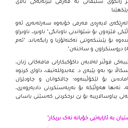
ر زانکۆی سلێمانی بە فەرمی لیژنەیەکی باڵای
ێکهێنا.
، لەڕێگەی لاپەڕەی فەرمی خۆیەوە سەرلەبەری ئەو
کی قێزەون بۆ شێواندنی ناوبانگی" ناوبرد، ناوبراو
ەوە بۆ پێشکەوتنی تەکنەلۆژیا و رایگەیاند: "ئەم
یەکی قوڵتر لەلایەن داکۆکیکارانی مافەکانی ژنان،
ا بو؛ بەو پێیەی د. عەبدوللەتیف، داوای کردوە
مادەبن بۆ لێکۆڵینەوە؛ چالاکوانان و چاودێران
 تەنها هەوڵێکە بۆ بەربەستکردنی دادپەروەری،
ەتی پیاوسالارییە بۆ بێ نرخکردنی کەسێتی یاسایی
یان بە ئازایەتیی خۆیانە نەک بریکار"