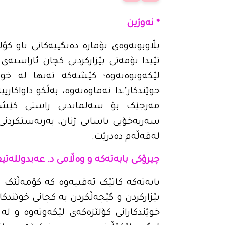
* نەوژین
بڵاوبونەوەی تۆمارە دەنگییەکانی ناو کۆ
تێیدا تۆمەتی بێزارکردنی کچان ئاراستە
لێکەوتوەتەوە؛ کێشەکە تەنها لە خو
خوێندکار"ـدا نەماوەتەوە، بەڵکو داواکار
مەرجێک بۆ سەلماندنی راستی کێشەکە
سەربەخۆیی یاسایی ژنان، بەربەستکردنی د
لەقەڵەم دەدرێت.
چیرۆکی بابەتەکە و وەڵامی د. عەبدوللەتی
بابەتەکە کاتێک تەقییەوە کە کۆمەڵێک نا
بێزارکردن و گێچەڵکردن بە کچانی خوێندکا
خوێندکارانی کۆلێژەکەی لێکەوتەوە و لە 