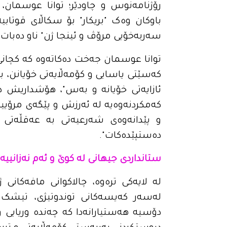
رۆژنامەنوس و چاودێر؛ توانا عوسمان، 
باوکان وەک "بریکار" بۆ سکاڵای قوتابی
سەربەخۆیی مرۆڤ و ئینجا ژن" ناو دەبات.
کەسێتی یاسایی و کۆمەڵایەتی خۆیانن، بۆی
ئازایەتی خۆیانە و بەس"، هۆشداریش دەد
کەمکردنەوەیە لە ئەرزش و پێگەی مرۆیی
و پێدانەوەی شەرعیەتی بە عەقڵەتی 
دەستپێدەکات".
ستانداردی جیهانی لە کوێ و ئەم نەزانییە
لە لایەکی ترەوە، چالاکوانی مافەکانی ژن
لەسەر کەیسەکانی توندوتیژی، تیشک 
دۆسیە هەستیارانەدا کە چەندە وریایی