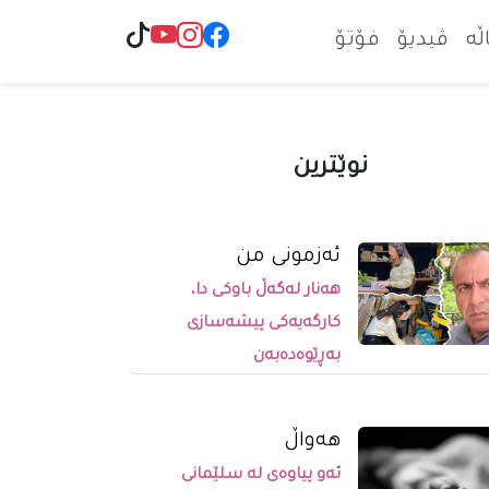
ڵە
ڤیدیۆ
فۆتۆ
نوێترین
ئەزمونی من
هەنار لەگەڵ باوکی دا،
کارگەیەکی پیشەسازی
بەڕێوەدەبەن
ھەواڵ
ئەو پیاوەی لە سلێمانی