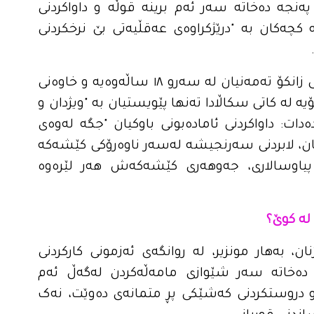
پەنجە دەخاتە سەر ئەم برینە قوڵە و داواکردنی
ە کچەکان بە "درێژکراوەی عەقڵیەتی بێ نرخکردنی
توانا عوسمان جەخت دەکاتەوە کە کچانی زانکۆ تەمەنیان لە سەرو ١٨ ساڵەوەیە و خاوەنی
ە لە کاتی سکاڵادا تەنها پێویستیان بە "ویژدان و
ات: داواکردنی ئامادەبونی باوکیان "جگە لەوەی
ان، لابردنی سەرنجیشە لەسەر ناوەرۆکی کێشەکە
پیاوسالاری، جەوهەری کێشەکەش هەر لێرەوە
 لە کوێ؟
ان، بەهار مونزیر، لە روانگەی ئەزمونی کارکردنی
دەخاتە سەر شێوازی مامەڵەکردن لەگەڵ ئەم
 و دروستکردنی کەشێکی پڕ متمانەی دەوێت، نەک