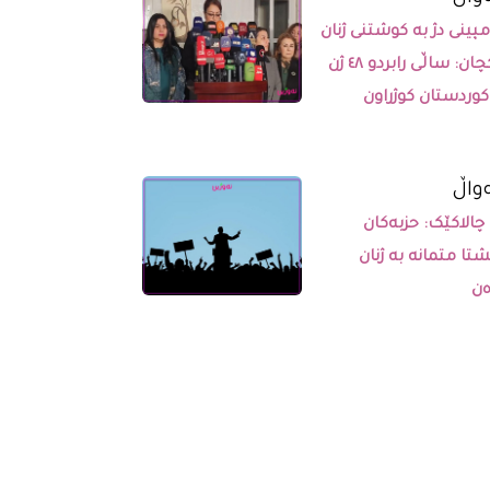
پینی دژ بە کوشتنی ژنان
و کچان: ساڵی رابردو ٤٨ ژن
کوردستان کوژراون
واڵ
 چالاکێک: حزبەکان
تا متمانە بە ژنان
ەن