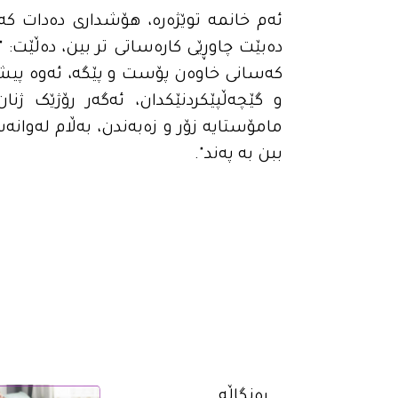
ئەم خانمە توێژەرە، هۆشداری دەدات کە ک
دەبێت چاوڕێی کارەساتی تر بین، دەڵێت: 
کەسانی خاوەن پۆست و پێگە، ئەوە پیشان
و گێچەڵپێکردنێکدان، ئەگەر رۆژێک ژنا
مامۆستایە زۆر و زەبەندن، بەڵام لەوا
ببن بە پەند".
رەنگاڵە