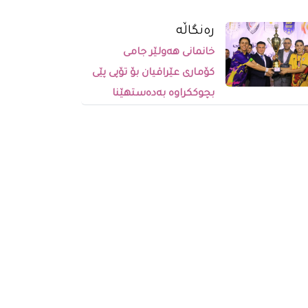
رەنگاڵە
خانمانی هەولێر جامی
کۆماری عێراقیان بۆ تۆپی پێی
بچوککراوە بەدەستهێنا