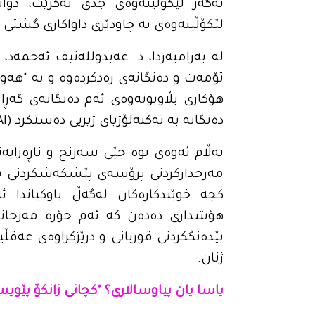
ئەگەر لێکۆڵینەوەی جدی نەکرێت، دوات
لێکۆڵینەوەی بە چاودێری داواکاری گشتی پ
لە بەرامبەردا، د. عەبدوللەتیف ئەحمەد
تۆمەت و دەنگانەی رەدکردەوە و بە "هەوڵێ
هۆکاری بڵاوبونەوەی ئەم دەنگانەی گەڕاند
دەنگانە بە تەکنەلۆژیای ژیریی دەستکرد (AI) دروستکراون و ساختەن".
بەڵام ئەوەی بوە جێی سەرنج و ناڕەزایەتی
مەرجدارکردنی پرۆسەی پێشکەشکردنی سکاڵ
کچە خوێندکارەکان لەگەڵ باوکیاندا ئا
هۆشداری دەدەن کە ئەم جۆرە مەرجانە،
بێدەنگکردنی قوربانی و درێژکراوەی عەقڵی
ژنان.
یاسا یان پیاوسالاری؟ "کچانی زانکۆ پێویست