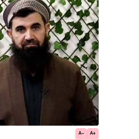
−A
+A