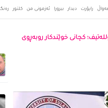
ەواڵ
راپۆرت
دیدار
بیرورا
ئەزمونی من
کلتور
رەنگا
ەتیف؛ کچانی خوێندکار روبەڕوی