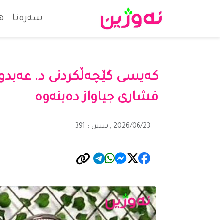
سەرەتا
ه
کەیسی گێچەڵکردنی د. عەبدولل
فشاری جیاواز دەبنەوە
2026/06/23 , بینین : 391