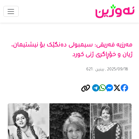
مەرزیە فەریقی: سیمبولی دەنگێک بۆ نیشتیمان،
ژیان و خۆڕاگری ژنی کورد
2025/09/18 , بینین : 621