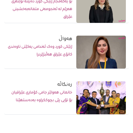
بۆ یەکەمجار ژنێکی کورد دەبێتە نوێنەری
هەرێم لە ئەنجومەنی متمانەبەخشینی
عێراق
ھەواڵ
ژنێکى کورد وەک ئەندامى یەکێتى ناوەندى
کانۆى عێراق هەڵبژێردرا
رەنگاڵە
خانمانی هەولێر جامی کۆماری عێراقیان
بۆ تۆپی پێی بچوککراوە بەدەستهێنا