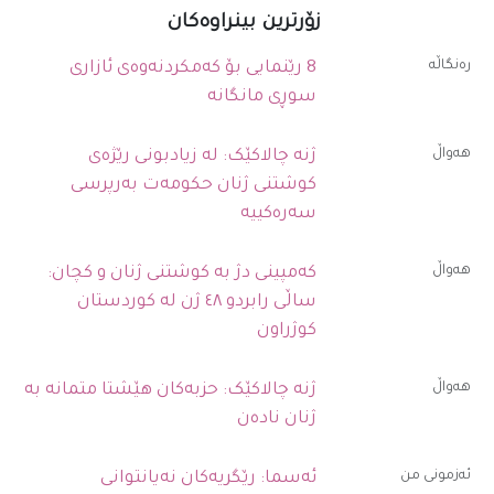
زۆرترین بینراوەکان
رەنگاڵە
8 رێنمایی بۆ کەمکردنەوەی ئازاری
سوڕی مانگانە
ھەواڵ
ژنە چالاکێک: لە زیادبونی رێژەی
کوشتنی ژنان حکومەت بەرپرسی
سەرەکییە
ھەواڵ
کەمپینی دژ بە کوشتنی ژنان و کچان:
ساڵی رابردو ٤٨ ژن لە کوردستان
کوژراون
ھەواڵ
ژنە چالاکێک: حزبەکان هێشتا متمانە بە
ژنان نادەن
ئەزمونی من
ئەسما: رێگریەکان نەیانتوانی