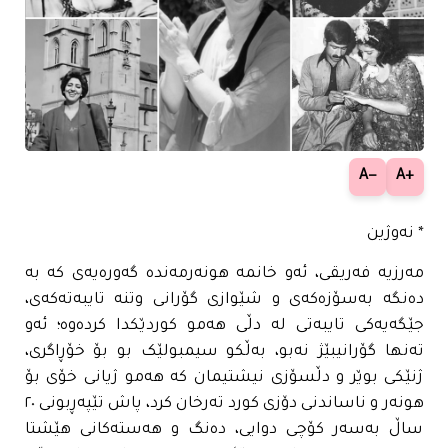
−A
+A
* نەوژین
مەرزیە فەریقی، ئەو خانمە هونەرمەندە گەورەیەی کە بە
دەنگە بەسۆزەکەی و شێوازی گۆرانی وتنە تایبەتەکەی،
جێگەیەکی تایبەتی لە دڵی هەمو کوردێکدا کردەوە؛ ئەو
تەنها گۆرانیبێژ نەبو، بەڵکو سیمبولێک بو بۆ خۆڕاگری،
ژنێکی بوێر و دڵسۆزی نیشتیمان کە هەمو ژیانی خۆی بۆ
هونەر و ناساندنی دۆزی کورد تەرخان کرد، پاش تێپەڕبونی ٢٠
ساڵ بەسەر کۆچی دوایی، دەنگ و هەستەکانی هێشتا