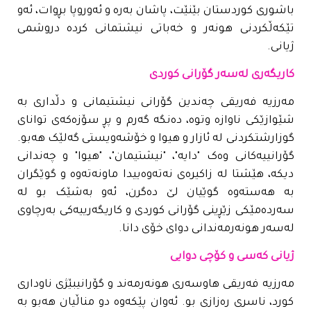
باشوری کوردستان بێنێت، پاشان بەرە و ئەوروپا بڕوات، ئەو
تێکەڵکردنی هونەر و خەباتی نیشتمانی کردە دروشمی
ژیانی.
کاریگەری لەسەر گۆرانی کوردی
مەرزیە فەریقی چەندین گۆرانی نیشتیمانی و دڵداری بە
شێوازێکی ناوازە وتوە، دەنگە گەرم و پڕ سۆزەکەی توانای
گوزارشتکردنی لە ئازار و هیوا و خۆشەویستی گەلێک هەبو.
گۆرانییەکانی وەک "دایە"، "نیشتیمان"، "هیوا" و چەندانی
دیکە، هێشتا لە زاکیرەی نەتەوەییدا ماونەتەوە و گوێگران
بە هەستەوە گوێیان لێ دەگرن، ئەو بەشێک بو لە
سەردەمێکی زێڕینی گۆرانی کوردی و کاریگەرییەکی بەرچاوی
لەسەر هونەرمەندانی دوای خۆی دانا.
ژیانی کەسی و کۆچی دوایی
مەرزیە فەریقی هاوسەری هونەرمەند و گۆرانیبێژی ناوداری
کورد، ناسری رەزازی بو. ئەوان پێکەوە دو مناڵیان هەبو بە