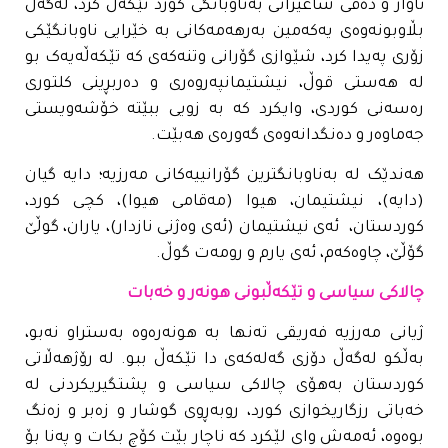
ئاواز و دەقی شاعیرانی بەناوبانگی کورد تێکەڵ کرد، لەگەڵ
بڵاوبونەوەی یەکەمین بەرهەمەکانی بە خێرایی ناوبانگێکی
زۆری پەیدا کرد، شێوازی گۆرانی وتنەکەی کە تێکەڵەیەک بو
لە هەستی قوڵ، نیشتیمانپەروەری و دەربڕینی کلتوری
رەسەنی کوردی، وایکرد کە بە زویی ببێتە خۆشەویستی
جەماوەر و دەنگدانەوەی گەورەی هەبێت.
هەندێک لە بەناوبانگترین گۆرانییەکانی مەرزیە؛ دایە گیان
(دایە)، نیشتیمان، هیوا (مەقامی هیوا)، کچی کورد،
کوردستان، ئەی نیشتیمان (ئەی وەژنی نازدار)، یاران، گوڵێ
گۆڵێ، چاوەکەم، ئەی یارم و رومەت گوڵ.
چالاکی سیاسی و تێکەڵبونی هونەر و خەبات
ژیانی مەرزیە فەریقی تەنها بە هونەرەوە بەستراو نەبو،
بەڵکو لەگەڵ دۆزی گەلەکەی دا تێکەڵ ببو. لە رۆژهەڵاتی
کوردستان بەهۆی چالاکی سیاسی و پشتگیریکردنی لە
خەباتی رزگاریخوازی کورد، روبەڕوی گوشار و زەبر و زەنگ
بوەوە، ئەمەش وای لێکرد کە ناچار بێت کۆچ بکات و پەنا بۆ