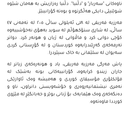
ناوەکانی "سەرباز" و "دڵنیا". دڵنیا رەزازیش بە هەمان شێوە
شوێنپێی دایکی هەڵگرتوە و بوەتە گۆرانیبێژ.
مەرزیە فەریقی لە ١٨ـی ئەیلولی ساڵی ٢٠٠٥ لە تەمەنی ٤٧
ساڵی، لە شاری ستۆکهۆڵم لە سوید بەهۆی نەخۆشییەوە
کۆچی دوایی کرد و ماڵاوایی لە ژیان و هونەر کرد. دواتر
تەرمەکەی گەڕێندرایەوە کوردستان و لە گۆڕستانی گردی
سەیوان لە سلێمانی بە خاک سپێردرا.
پاش مەرگی مەرزیە فەریقی، یاد و هونەرەکەی زیاتر لە
جاران زیندو کرایەوە، گۆرانییەکانی بونە بەشێک لە
فۆلکلۆری مۆسیقای کوردی و هەمیشە وەک ئاوازێکی
نەمری نیشتمانپەروەری و خۆشەویستی دانراون، ناو و
دەنگەکەی وەک هێمایەک بۆ ژنانی بوێر و خەباتگێڕ لە مێژوی
کورددا ماوەتەوە.