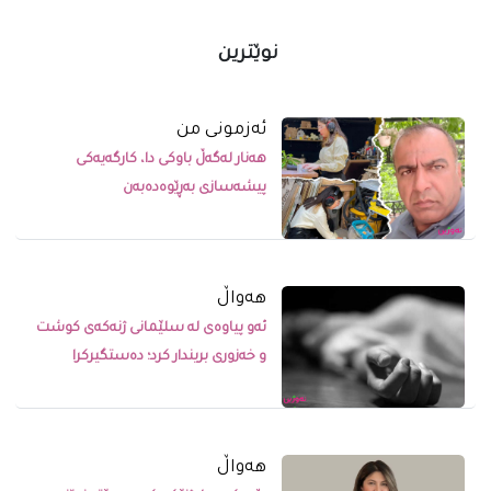
نوێترین
ئەزمونی من
هەنار لەگەڵ باوکی دا، کارگەیەکی
پیشەسازی بەڕێوەدەبەن
ھەواڵ
ئەو پیاوەی لە سلێمانی ژنەکەی کوشت
و خەزوری بریندار کرد؛ دەستگیرکرا
ھەواڵ