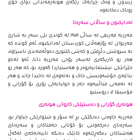
زیندون و وەک چرایەک رێگەی هونەرمەندانی دوای خۆی
روناک دەکاتەوە.
لەدایکبون و ساڵانی سەرەتا
مەرزیە فەریقی لە ساڵی ١٩٥٨ لە گوندی نێی سەر بە شاری
مەریوان لە رۆژهەڵاتی کوردستان لەدایکبوە، ئەم گوندە کە
بە سروشتی دڵڕفێن و کەشی کلتوری دەوڵەمەندی ناسراوە،
هەر زو کاریگەری لەسەر رۆحی مەرزیە دانا، ئەو لەناو
خێزانێکی نیشتمانپەروەر و هەستیاردا گەورە بو، کە هەر زو
بناغەی خۆشەویستی خاک و نەتەوەی لە ناخیدا چاند و هەر
لە تەمەنی مناڵییەوە حەز و خولیایەکی زۆری بۆ گۆرانی و
مۆسیقا لا دروستبو.
هونەری گۆرانی و دەستپێکی کاروانی هونەری
مەرزیە خاوەنی دەنگێکی پڕ لە سۆز و شێوازێکی جیاواز بو،
سەرەتای دەرکەوتنی بۆ کۆتایی حەفتاکان و سەرەتای
هەشتاکان دەگەڕێتەوە کاتێک دەنگە تایبەتەکەی لەگەڵ