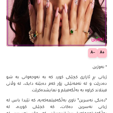
−A
+A
* نەوژین
ژیانی پڕ ئازاری کچێکی کورد کە بە نەوجەوانی بە شو
دەدرێت و لە تەمەنێکی زۆر کەم دەبێتە دایک، لە وڵاتی
فینلاند کراوە بە بەڵگەفیلم و نمایشدەکرێت.
“دەنگی نەسرین” ناوی بەڵگەفیلمەکەیە، کە تێیدا باس لە
ژیانی نەسرین دەکات، کە کچێکی کوردە، لە