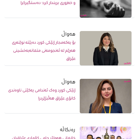
و خەزوری بریندار کرد؛ دەستگیرکرا
ھەواڵ
بۆ یەکەمجار ژنێکی کورد دەبێتە نوێنەری
هەرێم لە ئەنجومەنی متمانەبەخشینی
عێراق
ھەواڵ
ژنێکى کورد وەک ئەندامى یەکێتى ناوەندى
کانۆى عێراق هەڵبژێردرا
رەنگاڵە
خانمانی هەولێر جامی کۆماری عێراقیان