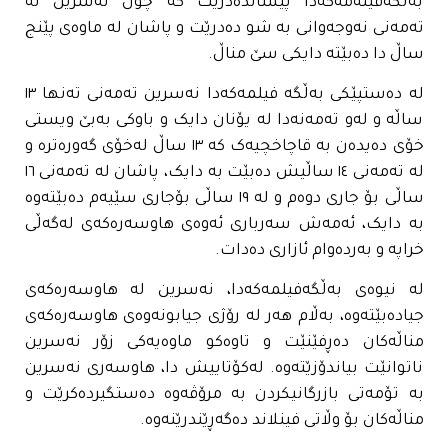
بەڵگەفیلەمەکەدا پیشاندەدرێت کە چۆن نەسرین لە
تەمەنی نەوجەوانی بە شو دەدرێت و پاشان لە ماوەی پێنج
ساڵ دا دەبێتە دایکی سێ مناڵ.
لە دەستپێکی بەڵگە فیلمەکەدا نەسرین تەمەنی تەنها ١٣
ساڵە و لەو تەمەنەدا لە یۆنان دایک و باوکی بەبێ ویستی
خۆی دەیدەن بە قاچاخچیەک کە ١٣ ساڵ لەخۆی گەورەترە و
لە تەمەنی ١٤ ساڵیش دەبێت بە دایک، پاشان لە تەمەنی ١٦
ساڵی بۆ جاری دوەم و لە ١٩ ساڵی بۆجاری سێیەم دەبێتەوە
بە دایک، ئەمەش سەرباری ئەوەی هاوسەرەکەی لەگەڵی
خراپە و بەردەوام ئازاری دەدات.
لە نیوەی بەڵگەفیلمەکەدا، نەسرین لە هاوسەرەکەی
جیادەبێتەوە، بەڵام هەر لە رۆژی جیابونەوەی هاوسەرەکەی
مناڵەکان دەڕفێنێت و تاوەکو ماوەیەکی زۆر نەسرین
ناتوانێت بیاندۆزێتەوە. لەکۆتاییش دا، هاوسەری نەسرین
بە تۆمەتی بازرگانیکردن بە مرۆڤەوە دەستگیردەکرێت و
مناڵەکان بۆ وڵاتی فینلاند دەگەڕێندرێنەوە.