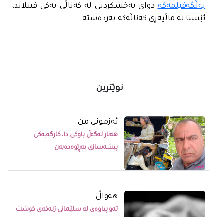
بەڵگەفیلمەکە
دوای پەخشکردنی لە کەناڵی یەکی فینلاند،
ئێستا لە ماڵپەڕی کەناڵەکە بەردەستە.
نوێترین
ئەزمونی من
هەنار لەگەڵ باوکی دا، کارگەیەکی
پیشەسازی بەڕێوەدەبەن
ھەواڵ
ئەو پیاوەی لە سلێمانی ژنەکەی کوشت