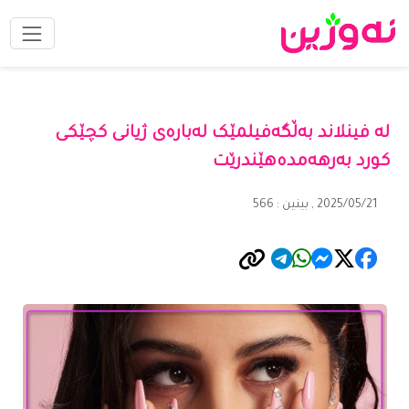
لە فینلاند بەڵگەفیلمێک لەبارەی ژیانی کچێکی
کورد بەرهەمدەهێندرێت
2025/05/21 , بینین : 566