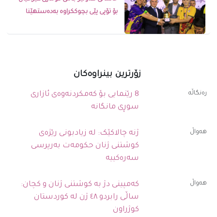
بۆ تۆپی پێی بچوککراوە بەدەستهێنا
زۆرترین بینراوەکان
رەنگاڵە
8 رێنمایی بۆ کەمکردنەوەی ئازاری
سوڕی مانگانە
ھەواڵ
ژنە چالاکێک: لە زیادبونی رێژەی
کوشتنی ژنان حکومەت بەرپرسی
سەرەکییە
ھەواڵ
کەمپینی دژ بە کوشتنی ژنان و کچان:
ساڵی رابردو ٤٨ ژن لە کوردستان
کوژراون